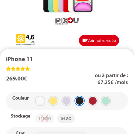
Voir notre vidéo
iPhone 11





ou à partir de :
269.00
€
67.25€ /mois
Couleur
Stockage
128 GO
64 GO
État