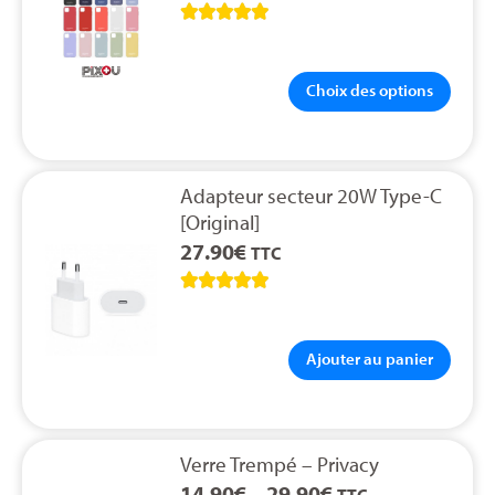





Choix des options
Adapteur secteur 20W Type-C
[Original]
27.90
€
TTC





Ajouter au panier
Verre Trempé – Privacy
14.90
€
–
29.90
€
TTC