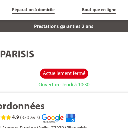
Réparation à domicile
Boutique en ligne
Service client 6j/7
PARISIS
Actuellement fermé
Ouverture Jeudi à 10:30
ordonnées
4.9
(330 avis)



 Avenue Eugène Varlin, 77270 Villeparisis