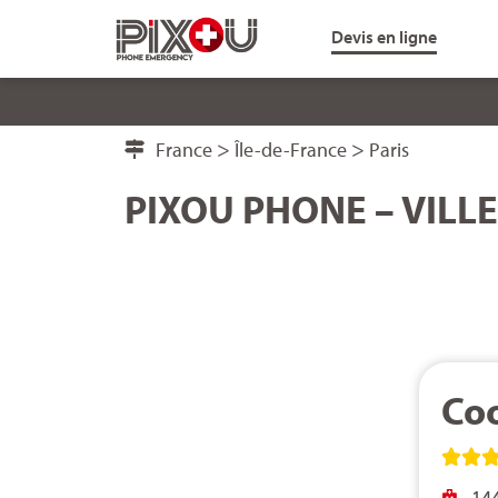
Devis en ligne
>
>
France
Île-de-France
Paris
PIXOU PHONE – VILLE
Co


144