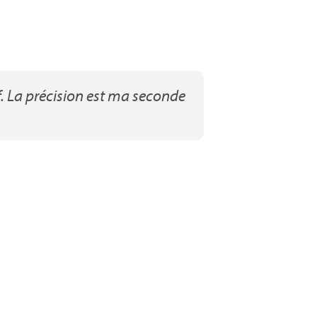
uf. La précision est ma seconde
"Pou