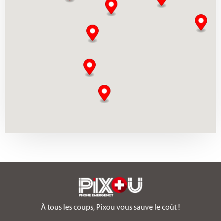
132 Avenue du Général de Gaulle, 94500, CHAMPIGNY-SUR-MARNE,
France
01 41 77 77 35
Visitez la page du centre
PIXOU PHONE - CHARLEROI
Rue du Pont de Sambre 8, 6000, CHARLEROI, United States
071 11 85 98
Visitez la page du centre
PIXOU PHONE - CHELLES
2 Av. des Abbesses, 77500, CHELLES, France
Visitez la page du centre
À tous les coups, Pixou vous sauve le coût !
PIXOU PHONE - CLAYE-SOUILLY