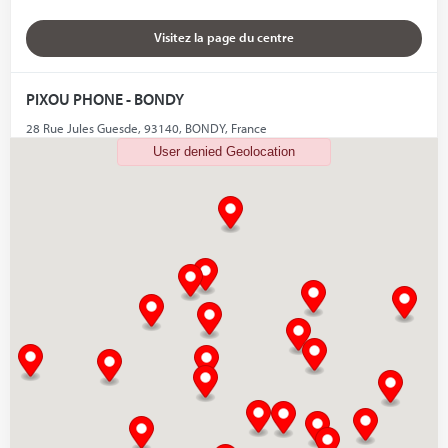
Visitez la page du centre
PIXOU PHONE - BONDY
28 Rue Jules Guesde, 93140, BONDY, France
User denied Geolocation
07 44 30 97 54
Visitez la page du centre
PIXOU PHONE - BOULOGNE BILLANCOURT
44 Av. du Général Leclerc,, 92100, Boulogne-Billancourt, France
09 50 98 23 32
Visitez la page du centre
PIXOU PHONE - CHAMPIGNY-SUR-MARNE