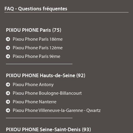
FAQ - Questions fréquentes
PIXOU PHONE - ENGHIEN-LES-BAINS
51 Rue du Général de Gaulle, 95880, Enghien-les-Bains, France
06 58 15 15 15
PIXOU PHONE Paris (75)
Pixou Phone Paris 18ème
Visitez la page du centre
Pixou Phone Paris 12ème
Pixou Phone Paris 9ème
PIXOU PHONE - ÉZANVILLE
12 Rue Jacques Gallicher, 95460, ÉZANVILLE, France
PIXOU PHONE Hauts-de-Seine (92)
01 39 87 63 27
Pixou Phone Antony
Visitez la page du centre
Pixou Phone Boulogne-Billancourt
Pixou Phone Nanterre
PIXOU PHONE - L'ESPLANADE - LOUVAIN-LA-NEUVE
Pixou Phone Villeneuve-la-Garenne - Qwartz
Pl. de l'Accueil 10, 1348, LOUVAIN-LA-NEUVE, Belgium
0492855353
PIXOU PHONE Seine-Saint-Denis (93)