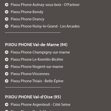
Visitez la page du centre
Pixou Phone Aulnay-sous-bois - O'Parinor
Pixou Phone Bondy
PIXOU PHONE - LE KREMLIN-BICETRE
Pixou Phone Drancy
14 Avenue de Fontainebleau, 94270, LE KREMLIN-BICETRE, France
Pixou Phone Noisy-le-Grand - Les Arcades
01 43 90 19 45
Visitez la page du centre
PIXOU PHONE Val-de-Marne (94)
Pixou Phone Champigny-sur-marne
PIXOU PHONE - LONGJUMEAU
Pixou Phone Le-Kremlin-Bicêtre
81 Rue du Président François Mitterrand, 91160, LONGJUMEAU, France
Pixou Phone Nogent-sur-marne
01 69 30 83 78
Pixou Phone Vincennes
Pixou Phone Thiais - Belle-Épine
Visitez la page du centre
PIXOU PHONE Val-d'Oise (95)
PIXOU PHONE - LYON 7ÈME
Pixou Phone Argenteuil - Côté Seine
54 Cr Gambetta, 69007, LYON 7ÈME, France