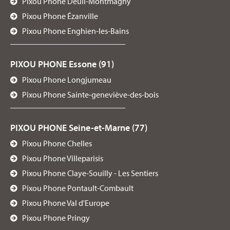
Pixou Phone Deuil-Montmagny
04 72 94 98 70
Pixou Phone Ézanville
Visitez la page du centre
Pixou Phone Enghien-les-Bains
PIXOU PHONE - MARSEILLE
PIXOU PHONE Essone (91)
171 Cr Lieutaud, 13006, MARSEILLE, France
Pixou Phone Longjumeau
04 91 81 80 32
Pixou Phone Sainte-geneviève-des-bois
Visitez la page du centre
PIXOU PHONE Seine-et-Marne (77)
PIXOU PHONE - NANTERRE
Pixou Phone Chelles
65 Rue Maurice Thorez, 92000, NANTERRE, France
Pixou Phone Villeparisis
01 40 88 00 22
Pixou Phone Claye-Souilly - Les Sentiers
Visitez la page du centre
Pixou Phone Pontault-Combault
Pixou Phone Val d'Europe
Pixou Phone Pringy
PIXOU PHONE - NICE