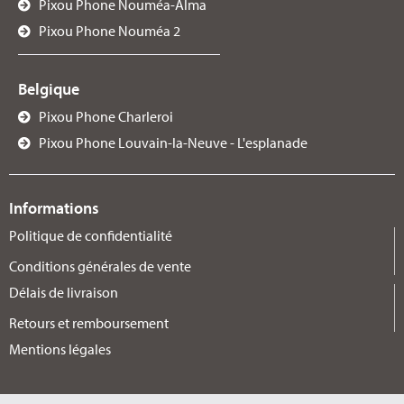
Pixou Phone Nouméa-Alma
PIXOU PHONE - O'PARINOR - AULNAY-SOUS-BOIS
Pixou Phone Nouméa 2
Centre commercial O'Parinor, Le Haut de Galy, 93600, O'PARINOR -
AULNAY-SOUS-BOIS, France
Belgique
07 80 91 51 33
Pixou Phone Charleroi
Visitez la page du centre
Pixou Phone Louvain-la-Neuve - L'esplanade
PIXOU PHONE - PARIS 12ÈME
Informations
8 Cr De Vincennes, 75012, PARIS 12ÈME, France
01 56 61 16 88
Politique de confidentialité
Conditions générales de vente
Visitez la page du centre
Délais de livraison
Retours et remboursement
PIXOU PHONE - PARIS 18ÈME
Mentions légales
82 Rue Vauvenargues, 75018, PARIS 18ÈME, France
09 78 80 87 49