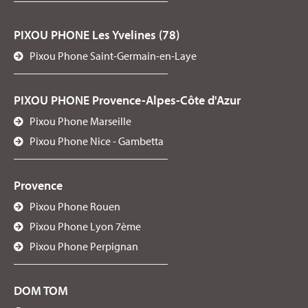
138 Boulevard Gambetta, 06100, Nice, France
09 87 49 83 34
PIXOU PHONE Les Yvelines (78)
Visitez la page du centre
Pixou Phone Saint-Germain-en-Laye
PIXOU PHONE - NOGENT-SUR-MARNE
PIXOU PHONE Provence-Alpes-Côte d'Azur
8 Bd Gallieni, 94130, NOGENT-SUR-MARNE, France
Pixou Phone Marseille
09 87 38 02 18
Pixou Phone Nice - Gambetta
Visitez la page du centre
Provence
PIXOU PHONE - NOISY - LES ARCADES
Pixou Phone Rouen
Centre commercial Les Arcades, 234 Bd du Mont d'Est, 93160, Noisy-le-
Pixou Phone Lyon 7ème
Grand, France
Pixou Phone Perpignan
07 62 77 75 74
Visitez la page du centre
DOM TOM